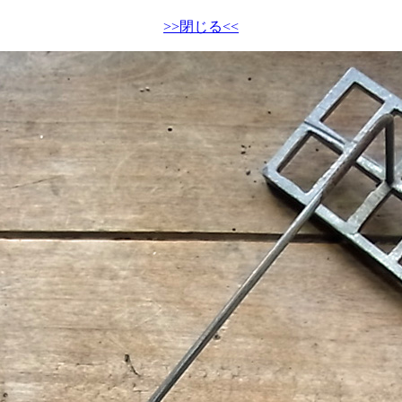
>>閉じる<<