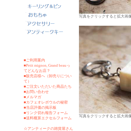
写真をクリックすると拡大画
■ご利用案内
■Petit mignon, Grand beauっ
てどんなお店？
■販売店様へ（卸売りについ
て）
■ご注文いただいた商品たち
■お問い合わせ
■メルマガ
■カフェオレボウルの秘密
■当店評価の掲示板
■リンク切れ報告フォーム
写真をクリックすると拡大画
■
送料概算エクセルフォーム
☆アンティークの雑貨屋さん