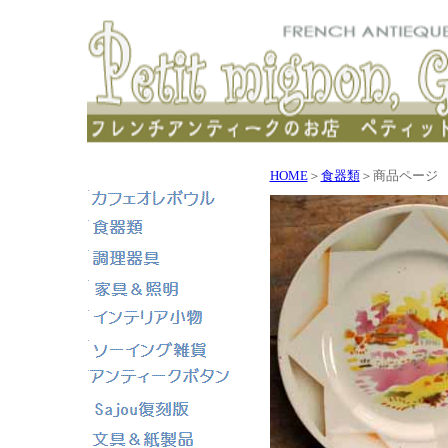
HOME
＞
食器類
＞商品ページ