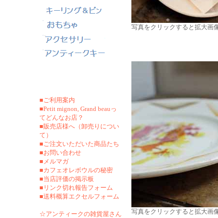
写真をクリックすると拡大画
■ご利用案内
■Petit mignon, Grand beauっ
てどんなお店？
■販売店様へ（卸売りについ
て）
■ご注文いただいた商品たち
■お問い合わせ
■メルマガ
■カフェオレボウルの秘密
■当店評価の掲示板
■リンク切れ報告フォーム
■
送料概算エクセルフォーム
写真をクリックすると拡大画
☆アンティークの雑貨屋さん