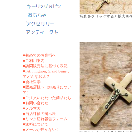
写真をクリックすると拡大画
■初めてのお客様へ
■ご利用案内
■訪問販売法に基づく表記
■Petit mignon, Grand beauっ
てどんなお店？
■会社哲学
■販売店様へ（卸売りについ
て）
■ご注文いただいた商品たち
■お問い合わせ
■メルマガ
■当店評価の掲示板
■リンク切れ報告フォーム
■
送料について
■メールが届かない！