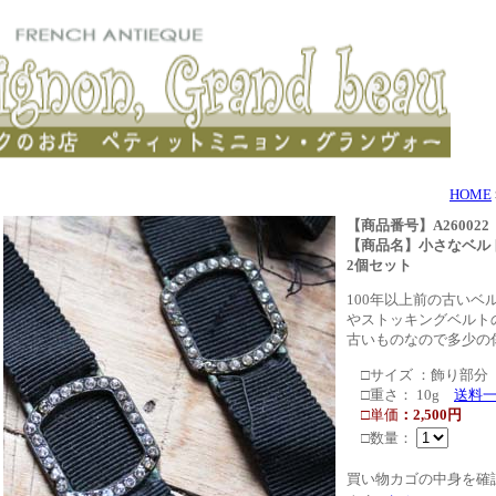
HOME
【商品番号】A260022
【商品名】小さなベ
2個セット
100年以上前の古いベ
やストッキングベルト
古いものなので多少の
□サイズ ：飾り部分 
□重さ： 10g
送料
□単価
：2,500円
□数量：
買い物カゴの中身を確