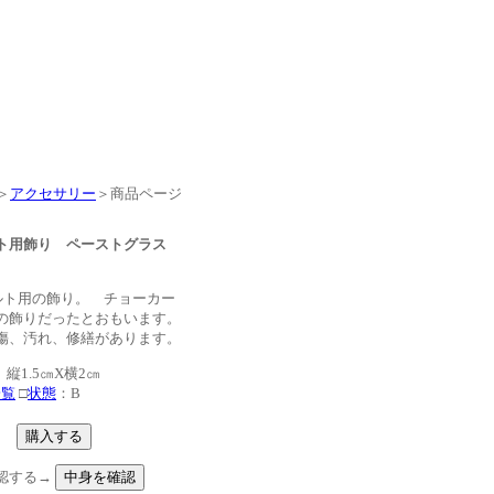
＞
アクセサリー
＞商品ページ
ルト用飾り ペーストグラス
ルト用の飾り。 チョーカー
の飾りだったとおもいます。
傷、汚れ、修繕があります。
縦1.5㎝X横2㎝
一覧
□
状態
：B
認する→