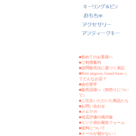
■初めてのお客様へ
■ご利用案内
■訪問販売法に基づく表記
■Petit mignon, Grand beauっ
てどんなお店？
■会社哲学
■販売店様へ（卸売りについ
て）
■ご注文いただいた商品たち
■お問い合わせ
■メルマガ
■当店評価の掲示板
■リンク切れ報告フォーム
■
送料について
■メールが届かない！