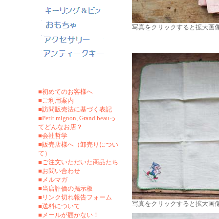
写真をクリックすると拡大画
■初めてのお客様へ
■ご利用案内
■訪問販売法に基づく表記
■Petit mignon, Grand beauっ
てどんなお店？
■会社哲学
■販売店様へ（卸売りについ
て）
■ご注文いただいた商品たち
■お問い合わせ
■メルマガ
■当店評価の掲示板
■リンク切れ報告フォーム
写真をクリックすると拡大画
■
送料について
■メールが届かない！