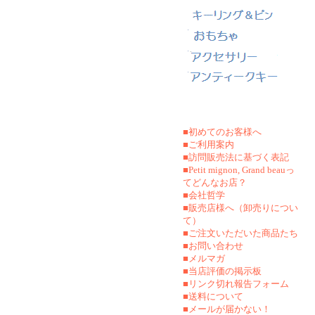
■初めてのお客様へ
■ご利用案内
■訪問販売法に基づく表記
■Petit mignon, Grand beauっ
てどんなお店？
■会社哲学
■販売店様へ（卸売りについ
て）
■ご注文いただいた商品たち
■お問い合わせ
■メルマガ
■当店評価の掲示板
■リンク切れ報告フォーム
■
送料について
■メールが届かない！