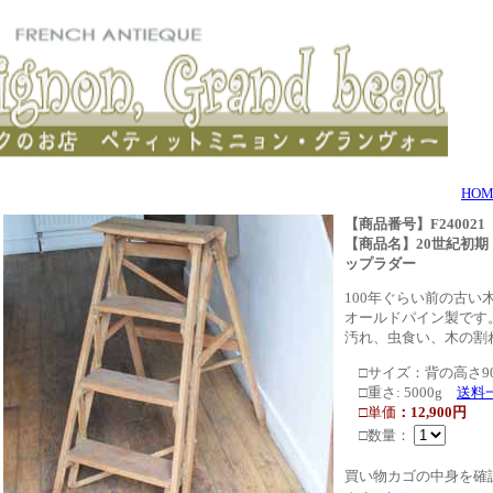
HOM
【商品番号】F240021
【商品名】20世紀初
ップラダー
100年ぐらい前の古い
オールドパイン製です
汚れ、虫食い、木の割
□サイズ：背の高さ90
□重さ: 5000g
送料
□単価
：12,900円
□数量：
買い物カゴの中身を確