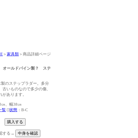
E
＞
家具類
＞商品詳細ページ
期 オールドパイン製？ ステ
木製のステップラダー。多分
。古いものなので多少の傷、
れがあります。
㎝、幅38㎝
一覧
□
状態
：B-C
認する→