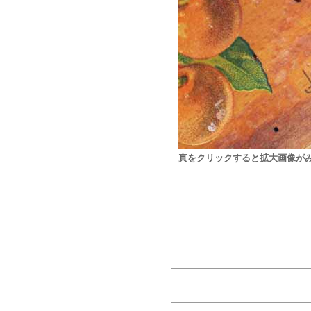
真をクリックすると拡大画像が