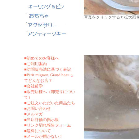
写真をクリックすると拡大画
■初めてのお客様へ
■ご利用案内
■訪問販売法に基づく表記
■Petit mignon, Grand beauっ
てどんなお店？
■会社哲学
■販売店様へ（卸売りについ
て）
■ご注文いただいた商品たち
■お問い合わせ
■メルマガ
■当店評価の掲示板
■リンク切れ報告フォーム
■
送料について
■メールが届かない！