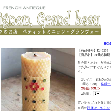
HOM
【商品番号】I240239
【商品名】
20世紀初
教会用と思われる蜜蝋
で多少の汚れがありま
す。
□サイズ：直径5㎝X高
□重さ：80g
送料一
□単価
: SOLD
□数量：
買い物カゴの中身を確
当店の
評価はこちら>>