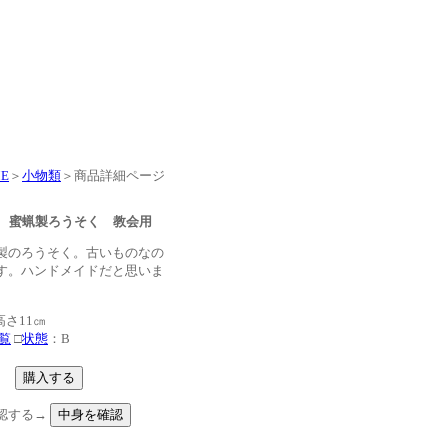
E
＞
小物類
＞商品詳細ページ
期 蜜蝋製ろうそく 教会用
製のろうそく。古いものなの
す。ハンドメイドだと思いま
さ11㎝
覧
□
状態
：B
認する→