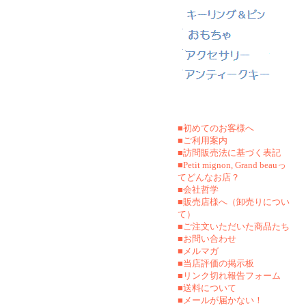
■初めてのお客様へ
■ご利用案内
■訪問販売法に基づく表記
■Petit mignon, Grand beauっ
てどんなお店？
■会社哲学
■販売店様へ（卸売りについ
て）
■ご注文いただいた商品たち
■お問い合わせ
■メルマガ
■当店評価の掲示板
■リンク切れ報告フォーム
■
送料について
■メールが届かない！