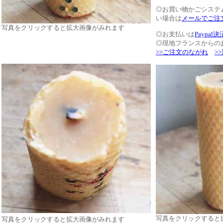
◎お買い物かごシステ
い場合は
メールでご注
写真をクリックすると拡大画像がみれます
◎お支払いは
Paypal決
◎現地フランスからの
>>ご注文のながれ
>
写真をクリックすると
写真をクリックすると拡大画像がみれます