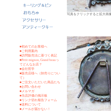
写真をクリックすると拡大画
■初めてのお客様へ
■ご利用案内
■訪問販売法に基づく表記
■Petit mignon, Grand beauっ
てどんなお店？
■会社哲学
■販売店様へ（卸売りについ
て）
■ご注文いただいた商品たち
■お問い合わせ
■メルマガ
■当店評価の掲示板
■リンク切れ報告フォーム
■
送料について
■メールが届かない！