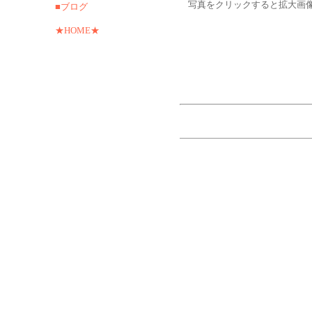
写真をクリックすると拡大画
■ブログ
★HOME★