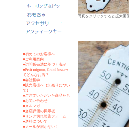
写真をクリックすると拡大画
■初めてのお客様へ
■ご利用案内
■訪問販売法に基づく表記
■Petit mignon, Grand beauっ
てどんなお店？
■会社哲学
■販売店様へ（卸売りについ
て）
■ご注文いただいた商品たち
■お問い合わせ
■メルマガ
■当店評価の掲示板
■リンク切れ報告フォーム
■
送料について
■メールが届かない！