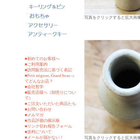
写真をクリックすると拡大画
■初めてのお客様へ
■ご利用案内
■訪問販売法に基づく表記
■Petit mignon, Grand beauっ
てどんなお店？
■会社哲学
■販売店様へ（卸売りについ
て）
■ご注文いただいた商品たち
■お問い合わせ
■メルマガ
■当店評価の掲示板
■リンク切れ報告フォーム
■
送料について
■メールが届かない！
写真をクリックすると拡大画