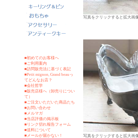
写真をクリックすると拡大画
■初めてのお客様へ
■ご利用案内
■訪問販売法に基づく表記
■Petit mignon, Grand beauっ
てどんなお店？
■会社哲学
■販売店様へ（卸売りについ
て）
■ご注文いただいた商品たち
■お問い合わせ
■メルマガ
■当店評価の掲示板
■リンク切れ報告フォーム
■
送料について
■メールが届かない！
写真をクリックすると拡大画