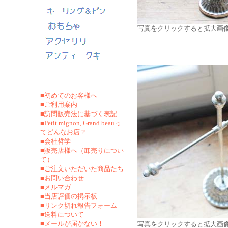
写真をクリックすると拡大画
■初めてのお客様へ
■ご利用案内
■訪問販売法に基づく表記
■Petit mignon, Grand beauっ
てどんなお店？
■会社哲学
■販売店様へ（卸売りについ
て）
■ご注文いただいた商品たち
■お問い合わせ
■メルマガ
■当店評価の掲示板
■リンク切れ報告フォーム
■
送料について
■メールが届かない！
写真をクリックすると拡大画