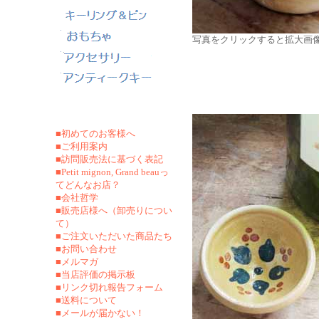
写真をクリックすると拡大画
■初めてのお客様へ
■ご利用案内
■訪問販売法に基づく表記
■Petit mignon, Grand beauっ
てどんなお店？
■会社哲学
■販売店様へ（卸売りについ
て）
■ご注文いただいた商品たち
■お問い合わせ
■メルマガ
■当店評価の掲示板
■リンク切れ報告フォーム
■
送料について
■メールが届かない！