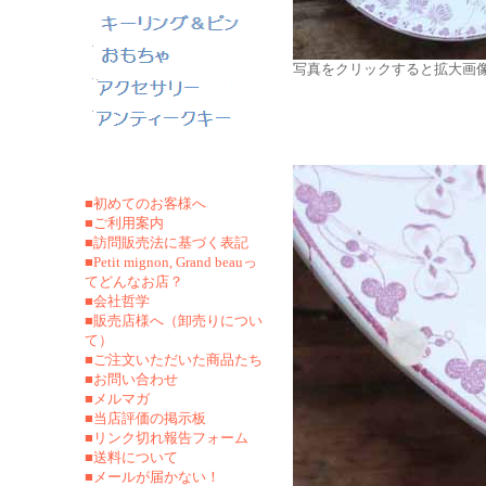
写真をクリックすると拡大画
■初めてのお客様へ
■ご利用案内
■訪問販売法に基づく表記
■Petit mignon, Grand beauっ
てどんなお店？
■会社哲学
■販売店様へ（卸売りについ
て）
■ご注文いただいた商品たち
■お問い合わせ
■メルマガ
■当店評価の掲示板
■リンク切れ報告フォーム
■
送料について
■メールが届かない！