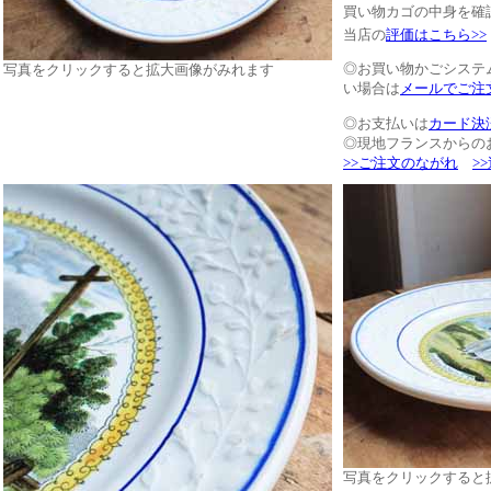
買い物カゴの中身を確
当店の
評価はこちら>>
◎お買い物かごシステ
写真をクリックすると拡大画像がみれます
い場合は
メールでご注
◎お支払いは
カード決
◎現地フランスからの
>>ご注文のながれ
>
写真をクリックすると