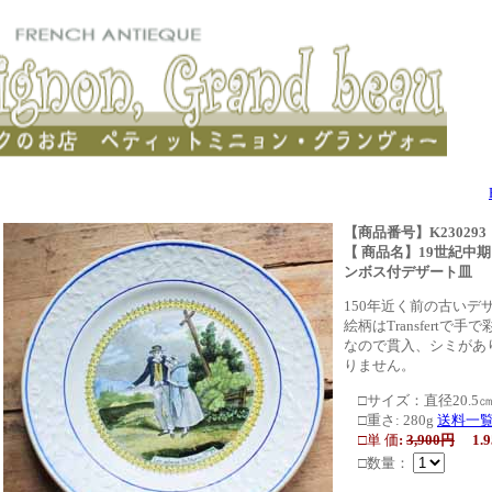
【商品番号】K230293
【 商品名】19世紀中期～後
ンボス付デザート皿
150年近く前の古いデ
絵柄はTransfert
なので貫入、シミがあ
りません。
□サイズ：直径20.5
□重さ: 280g
送料一
□単 価
:
3,900円
1.9
□数量：