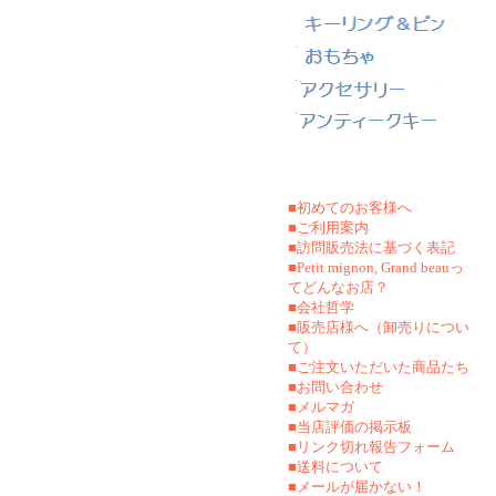
■初めてのお客様へ
■ご利用案内
■訪問販売法に基づく表記
■Petit mignon, Grand beauっ
てどんなお店？
■会社哲学
■販売店様へ（卸売りについ
て）
■ご注文いただいた商品たち
■お問い合わせ
■メルマガ
■当店評価の掲示板
■リンク切れ報告フォーム
■
送料について
■メールが届かない！