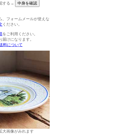
認する→
ム、フォームメールが使えな
文
ください。
済
をご利用ください。
お届けになります。
>送料について
拡大画像がみれます