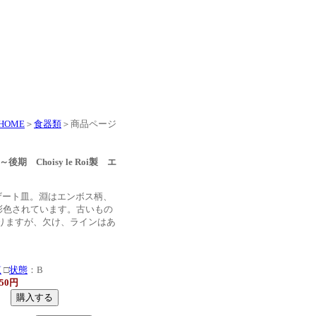
HOME
＞
食器類
＞商品ページ
期 Choisy le Roi製 エ
ザート皿。淵はエンボス柄、
で手で彩色されています。古いもの
りますが、欠け、ラインはあ
㎝
覧
□
状態
：B
50円