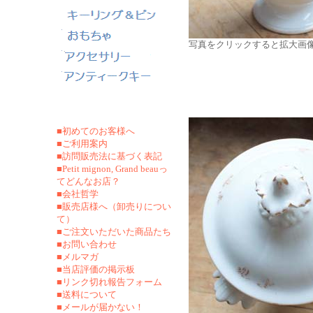
写真をクリックすると拡大画
■初めてのお客様へ
■ご利用案内
■訪問販売法に基づく表記
■Petit mignon, Grand beauっ
てどんなお店？
■会社哲学
■販売店様へ（卸売りについ
て）
■ご注文いただいた商品たち
■お問い合わせ
■メルマガ
■当店評価の掲示板
■リンク切れ報告フォーム
■
送料について
■メールが届かない！