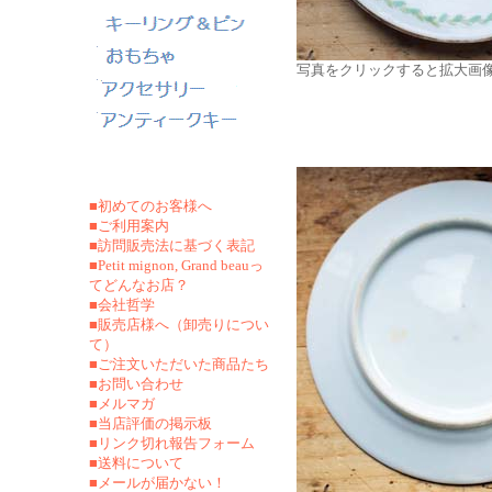
写真をクリックすると拡大画
■初めてのお客様へ
■ご利用案内
■訪問販売法に基づく表記
■Petit mignon, Grand beauっ
てどんなお店？
■会社哲学
■販売店様へ（卸売りについ
て）
■ご注文いただいた商品たち
■お問い合わせ
■メルマガ
■当店評価の掲示板
■リンク切れ報告フォーム
■
送料について
■メールが届かない！