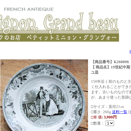
【商品番号】K260096
【 商品名】19世紀中期 C
ユ皿
150年近く前のものと
く仕入れることができ
ます。古いものなので
が、あまり使った形跡
□サイズ：直径21㎝
□重さ: 260g
送料一覧
□
□単 価
: 3,900円
□数量：