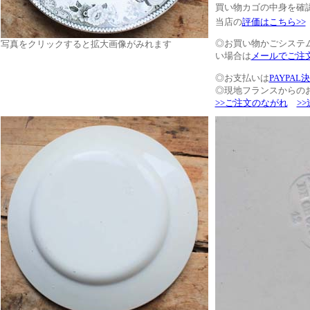
買い物カゴの中身を確
当店の
評価はこちら>>
◎お買い物かごシステ
写真をクリックすると拡大画像がみれます
い場合は
メールでご注
◎お支払いは
PAYPAL
◎現地フランスからの
>>ご注文のながれ
>