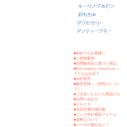
■初めてのお客様へ
■ご利用案内
■訪問販売法に基づく表記
■Petit mignon, Grand beauっ
てどんなお店？
■会社哲学
■販売店様へ（卸売りについ
て）
■ご注文いただいた商品たち
■お問い合わせ
■メルマガ
■当店評価の掲示板
■リンク切れ報告フォーム
■
送料について
■メールが届かない！