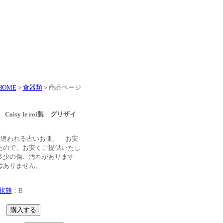
HOME
＞
食器類
＞商品ページ
oisy le roi製 グリザイ
主追われる古いお皿。 お安
たので、お安くご提供いたし
多少の傷、汚れがあります
はありません。
状態
：B