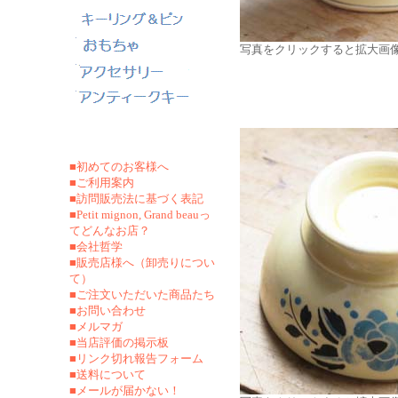
写真をクリックすると拡大画
■初めてのお客様へ
■ご利用案内
■訪問販売法に基づく表記
■Petit mignon, Grand beauっ
てどんなお店？
■会社哲学
■販売店様へ（卸売りについ
て）
■ご注文いただいた商品たち
■お問い合わせ
■メルマガ
■当店評価の掲示板
■リンク切れ報告フォーム
■
送料について
■メールが届かない！