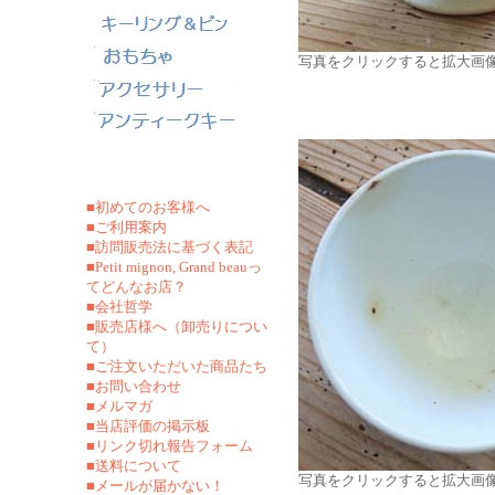
写真をクリックすると拡大画
■初めてのお客様へ
■ご利用案内
■訪問販売法に基づく表記
■Petit mignon, Grand beauっ
てどんなお店？
■会社哲学
■販売店様へ（卸売りについ
て）
■ご注文いただいた商品たち
■お問い合わせ
■メルマガ
■当店評価の掲示板
■リンク切れ報告フォーム
■
送料について
写真をクリックすると拡大画
■メールが届かない！