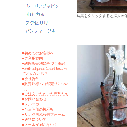
写真をクリックすると拡大画
■初めてのお客様へ
■ご利用案内
■訪問販売法に基づく表記
■Petit mignon, Grand beauっ
てどんなお店？
■会社哲学
■販売店様へ（卸売りについ
て）
■ご注文いただいた商品たち
■お問い合わせ
■メルマガ
■当店評価の掲示板
■リンク切れ報告フォーム
■
送料について
■メールが届かない！