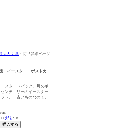
製品＆文具
＞商品詳細ページ
代前後 イースタ― ポストカ
イースター（パック）用のポ
ドセンチュリーのイースター
セット。 古いものなので、
。
5cm
覧
□
状態
：B