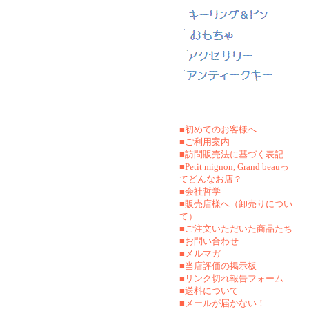
■初めてのお客様へ
■ご利用案内
■訪問販売法に基づく表記
■Petit mignon, Grand beauっ
てどんなお店？
■会社哲学
■販売店様へ（卸売りについ
て）
■ご注文いただいた商品たち
■お問い合わせ
■メルマガ
■当店評価の掲示板
■リンク切れ報告フォーム
■
送料について
■メールが届かない！