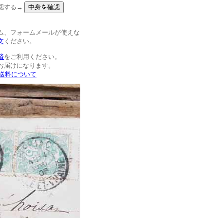
認する→
ム、フォームメールが使えな
文
ください。
済
をご利用ください。
お届けになります。
>送料について