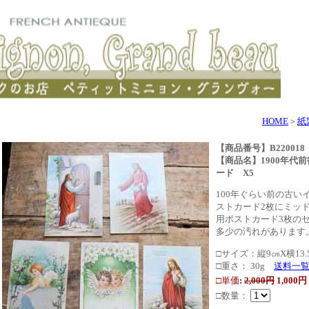
HOME
＞
紙
【商品番号】B220018
【商品名】
1900年
ード X5
100年ぐらい前の古い
ストカード2枚にミッ
用ポストカード3枚の
多少の汚れがあります
□サイズ：縦9㎝X横13.
□重さ： 30g
送料一
□単価
:
2,000円
1,000円
□数量：