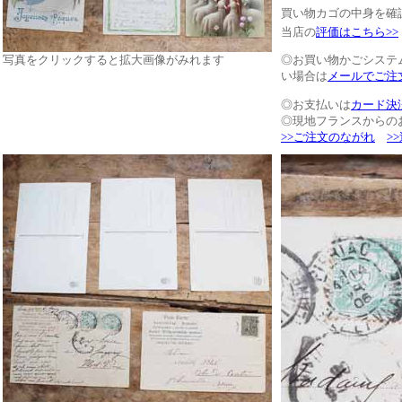
買い物カゴの中身を確
当店の
評価はこちら>>
写真をクリックすると拡大画像がみれます
◎お買い物かごシステ
い場合は
メールでご注
◎お支払いは
カード決
◎現地フランスからの
>>ご注文のながれ
>