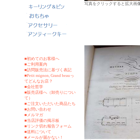
写真をクリックすると拡大画
■初めてのお客様へ
■ご利用案内
■訪問販売法に基づく表記
■Petit mignon, Grand beauっ
てどんなお店？
■会社哲学
■販売店様へ（卸売りについ
て）
■ご注文いただいた商品たち
■お問い合わせ
■メルマガ
■当店評価の掲示板
■リンク切れ報告フォーム
■
送料について
■メールが届かない！