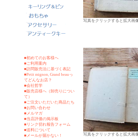
写真をクリックすると拡大画
■初めてのお客様へ
■ご利用案内
■訪問販売法に基づく表記
■Petit mignon, Grand beauっ
てどんなお店？
■会社哲学
■販売店様へ（卸売りについ
て）
■ご注文いただいた商品たち
■お問い合わせ
■メルマガ
■当店評価の掲示板
■リンク切れ報告フォーム
■
送料について
写真をクリックすると拡大画
■メールが届かない！