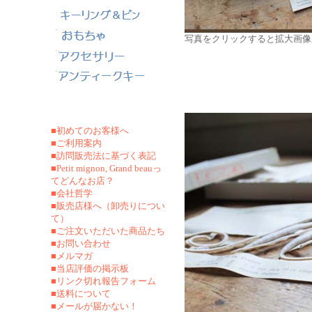
写真をクリックすると拡大画像
■初めてのお客様へ
■ご利用案内
■訪問販売法に基づく表記
■Petit mignon, Grand beauっ
てどんなお店？
■会社哲学
■販売店様へ（卸売りについ
て）
■ご注文いただいた商品たち
■お問い合わせ
■メルマガ
■当店評価の掲示板
■リンク切れ報告フォーム
■
送料について
■メールが届かない！