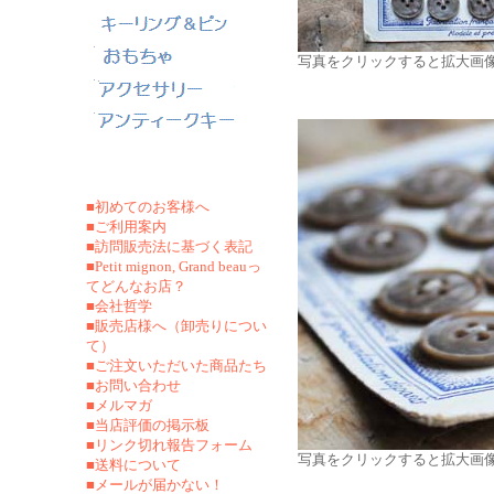
写真をクリックすると拡大画
■初めてのお客様へ
■ご利用案内
■訪問販売法に基づく表記
■Petit mignon, Grand beauっ
てどんなお店？
■会社哲学
■販売店様へ（卸売りについ
て）
■ご注文いただいた商品たち
■お問い合わせ
■メルマガ
■当店評価の掲示板
■リンク切れ報告フォーム
写真をクリックすると拡大画
■
送料について
■メールが届かない！