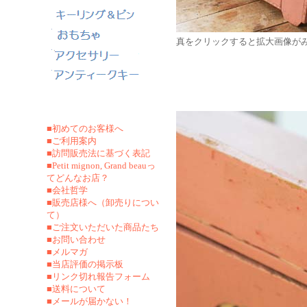
真をクリックすると拡大画像が
■初めてのお客様へ
■ご利用案内
■訪問販売法に基づく表記
■Petit mignon, Grand beauっ
てどんなお店？
■会社哲学
■販売店様へ（卸売りについ
て）
■ご注文いただいた商品たち
■お問い合わせ
■メルマガ
■当店評価の掲示板
■リンク切れ報告フォーム
■
送料について
■メールが届かない！