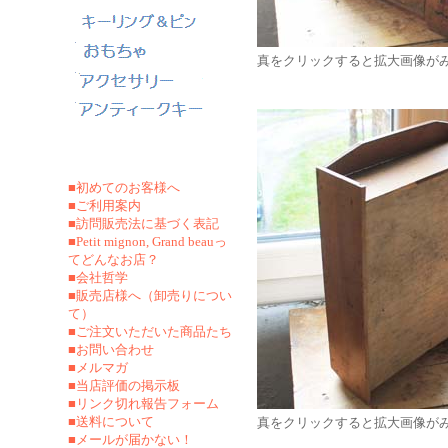
真をクリックすると拡大画像が
■初めてのお客様へ
■ご利用案内
■訪問販売法に基づく表記
■Petit mignon, Grand beauっ
てどんなお店？
■会社哲学
■販売店様へ（卸売りについ
て）
■ご注文いただいた商品たち
■お問い合わせ
■メルマガ
■当店評価の掲示板
■リンク切れ報告フォーム
■
送料について
真をクリックすると拡大画像が
■メールが届かない！