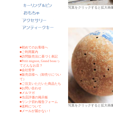
写真をクリックすると拡大画
■初めてのお客様へ
■ご利用案内
■訪問販売法に基づく表記
■Petit mignon, Grand beauっ
てどんなお店？
■会社哲学
■販売店様へ（卸売りについ
て）
■ご注文いただいた商品たち
■お問い合わせ
■メルマガ
■当店評価の掲示板
■リンク切れ報告フォーム
写真をクリックすると拡大画
■
送料について
■メールが届かない！